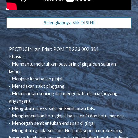
Selengkapnya Klik DISINI
PROTUGIN Izin Edar: POM TR 233 002 381
Khasiat :
- Membantu meluruhkan batu urin di ginjal dan saluran
kemih.
- Menjaga kesehatan ginjal.
- Meredakan sakit pinggang.
- Melancarkan kencing dan mengobati disuria (anyang-
anyangan).
- Mengobati infeksi saluran kemih atau ISK.
- Menghancurkan batu ginjal, batu kemih dan batu empedu.
- Mencegah pembentukan endapan di ginjal.
- Mengobati gejala Sindrom Nefrotik seperti urin/kencing
berbusa, kelelahan, kurang nafsu makan dan bengkak/edema