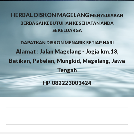
HERBAL DISKON MAGELANG
MENYEDIAKAN
BERBAGAI KEBUTUHAN KESEHATAN ANDA
SEKELUARGA
DAPATKAN DISKON MENARIK SETIAP HARI
Alamat : Jalan Magelang - Jogja km.13,
Batikan, Pabelan, Mungkid, Magelang, Jawa
Tengah
HP
082223003424