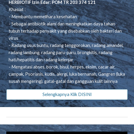
HERBIOTIF Izin Edar: POM TR 203 374 121
Khasiat :
- Membantu memelihara kesehatan
- Sebagai antibiotik alami dan meningkatkan daya tahan
tubuh terhadap penyakit yang disebabkan oleh bakteri dan
virus
- Radang usus buntu, radang tenggorokan, radang amandel,
radang lambung, radang paru-paru, brongkitis, radang
hati/hepatitis dan radang kelenjar
- Mengatasi abses, borok, bisul, herpes, eksim, cacar air,
campak, Psoriasis, kudis, alergi, luka bernanah, Gangren (luka
susah mengering), gatal-gatal dan gangguan kulit lainnya
Selengkapnya Klik DISINI