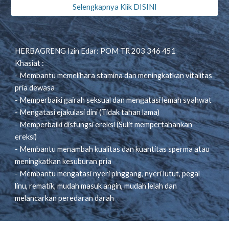
Selengkapnya Klik DISINI
HERBAGRENG Izin Edar: POM TR 203 346 451
Khasiat :
- Membantu memelihara stamina dan meningkatkan vitalitas
pria dewasa
- Memperbaiki gairah seksual dan mengatasi lemah syahwat
- Mengatasi ejakulasi dini (Tidak tahan lama)
- Memperbaiki disfungsi ereksi (Sulit mempertahankan
ereksi)
- Membantu menambah kualitas dan kuantitas sperma atau
meningkatkan kesuburan pria
- Membantu mengatasi nyeri pinggang, nyeri lutut, pegal
linu, rematik, mudah masuk angin, mudah lelah dan
melancarkan peredaran darah