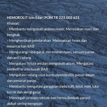
HEMOROLIT Izin Edar: POM TR 223 002 631
Khasiat :
- Membantu mengobati ambien/wasir, Meredakan nyeri dan
bengkak
- Menghentikan pendarahan, Melunakkan feses dan
melancarkan BAB
- Mengurangi rasa gatal, meredakan nyeri, sensasi panas
dan anti radang
- Mengatasi fistula ani dan mengobati abses, Mengatasi
sembelit kronis/susah BAB
- Mengatasi radang usus buntu/apendesitis, panas dalam
dan penurun panas
- Membantu mengatasi gangguan pada kulit, bisul, exim, luka
borok dan alergi gatal
- Mencegah prolaps rektum dan hernia (lembab panas)
akibat sering mengejan